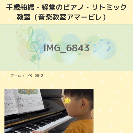
コ
ナ
千歳船橋・経堂のピアノ・リトミック
ン
ビ
教室（音楽教室アマービレ）
テ
ゲ
ン
ー
ツ
シ
へ
ョ
ス
ン
IMG_6843
キ
に
ッ
移
プ
動
ホーム
IMG_6843