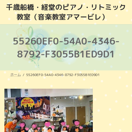
コ
ナ
千歳船橋・経堂のピアノ・リトミック
ン
ビ
教室（音楽教室アマービレ）
テ
ゲ
ン
ー
ツ
シ
へ
ョ
55260EF0-54A0-4346-
ス
ン
キ
に
8792-F3055B1ED9D1
ッ
移
プ
動
ホーム
55260EF0-54A0-4346-8792-F3055B1ED9D1