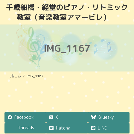
コ
ナ
千歳船橋・経堂のピアノ・リトミック
ン
ビ
教室（音楽教室アマービレ）
テ
ゲ
ン
ー
ツ
シ
へ
ョ
ス
ン
IMG_1167
キ
に
ッ
移
プ
動
ホーム
IMG_1167
Facebook
X
Bluesky
Threads
Hatena
LINE