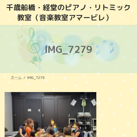
コ
ナ
千歳船橋・経堂のピアノ・リトミック
ン
ビ
教室（音楽教室アマービレ）
テ
ゲ
ン
ー
ツ
シ
へ
ョ
ス
ン
IMG_7279
キ
に
ッ
移
プ
動
ホーム
IMG_7279