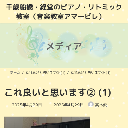
コ
ナ
千歳船橋・経堂のピアノ・リトミック
ン
ビ
教室（音楽教室アマービレ）
テ
ゲ
ン
ー
ツ
シ
へ
ョ
ス
ン
メディア
キ
に
ッ
移
プ
動
ホーム
これ良いと思います② (1)
これ良いと思います② (1)
これ良いと思います② (1)
最
2025年4月29日
2025年4月29日
高木愛
終
更
新
日