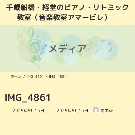
コ
ナ
千歳船橋・経堂のピアノ・リトミック
ン
ビ
教室（音楽教室アマービレ）
テ
ゲ
ン
ー
ツ
シ
へ
ョ
ス
ン
メディア
キ
に
ッ
移
プ
動
ホーム
IMG_4861
IMG_4861
IMG_4861
最
2025年5月16日
2025年5月16日
高木愛
終
更
新
日