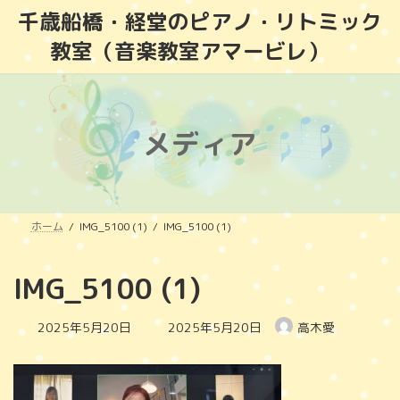
コ
ナ
千歳船橋・経堂のピアノ・リトミック
ン
ビ
教室（音楽教室アマービレ）
テ
ゲ
ン
ー
ツ
シ
へ
ョ
ス
ン
メディア
キ
に
ッ
移
プ
動
ホーム
IMG_5100 (1)
IMG_5100 (1)
IMG_5100 (1)
最
2025年5月20日
2025年5月20日
高木愛
終
更
新
日