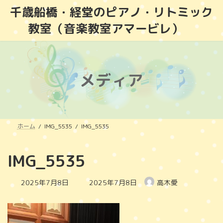
コ
ナ
千歳船橋・経堂のピアノ・リトミック
ン
ビ
教室（音楽教室アマービレ）
テ
ゲ
ン
ー
ツ
シ
へ
ョ
ス
ン
メディア
キ
に
ッ
移
プ
動
ホーム
IMG_5535
IMG_5535
IMG_5535
最
2025年7月8日
2025年7月8日
高木愛
終
更
新
日