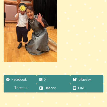
時
:
Facebook
X
Bluesky
Threads
Hatena
LINE