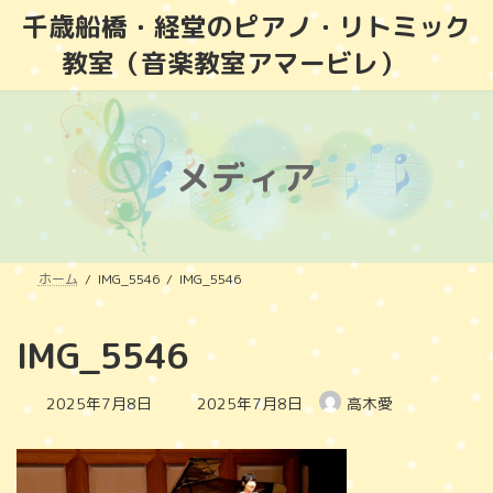
コ
ナ
千歳船橋・経堂のピアノ・リトミック
ン
ビ
教室（音楽教室アマービレ）
テ
ゲ
ン
ー
ツ
シ
へ
ョ
ス
ン
メディア
キ
に
ッ
移
プ
動
ホーム
IMG_5546
IMG_5546
IMG_5546
最
2025年7月8日
2025年7月8日
高木愛
終
更
新
日