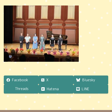
更
新
日
時
:
Facebook
X
Bluesky
Threads
Hatena
LINE