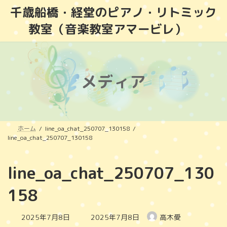
コ
ナ
千歳船橋・経堂のピアノ・リトミック
ン
ビ
教室（音楽教室アマービレ）
テ
ゲ
ン
ー
ツ
シ
へ
ョ
ス
ン
メディア
キ
に
ッ
移
プ
動
ホーム
line_oa_chat_250707_130158
line_oa_chat_250707_130158
line_oa_chat_250707_130
158
最
2025年7月8日
2025年7月8日
高木愛
終