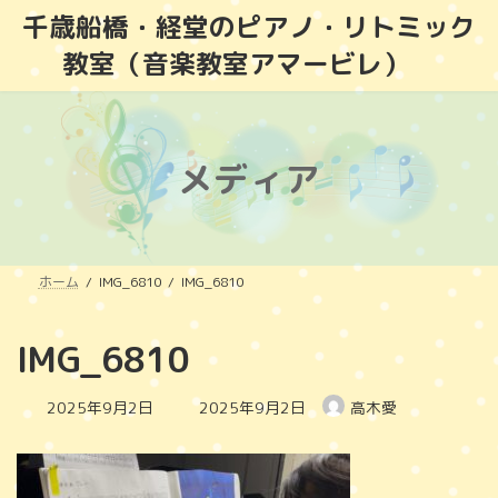
コ
ナ
千歳船橋・経堂のピアノ・リトミック
ン
ビ
教室（音楽教室アマービレ）
テ
ゲ
ン
ー
ツ
シ
へ
ョ
ス
ン
メディア
キ
に
ッ
移
プ
動
ホーム
IMG_6810
IMG_6810
IMG_6810
最
2025年9月2日
2025年9月2日
高木愛
終
更
新
日