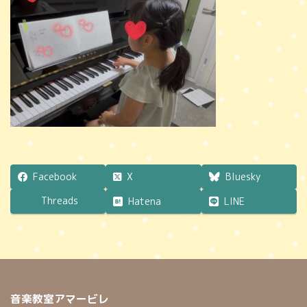
時
:
Facebook
X
Bluesky
Threads
Hatena
LINE
音楽教室アマービレ