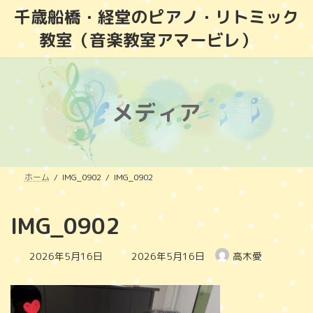
コ
ナ
千歳船橋・経堂のピアノ・リトミック
ン
ビ
教室（音楽教室アマービレ）
テ
ゲ
ン
ー
ツ
シ
へ
ョ
ス
ン
メディア
キ
に
ッ
移
プ
動
ホーム
IMG_0902
IMG_0902
IMG_0902
最
2026年5月16日
2026年5月16日
高木愛
終
更
新
日