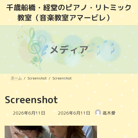
コ
ナ
千歳船橋・経堂のピアノ・リトミック
ン
ビ
教室（音楽教室アマービレ）
テ
ゲ
ン
ー
ツ
シ
へ
ョ
ス
ン
メディア
キ
に
ッ
移
プ
動
ホーム
Screenshot
Screenshot
Screenshot
最
2026年6月11日
2026年6月11日
高木愛
終
更
新
日