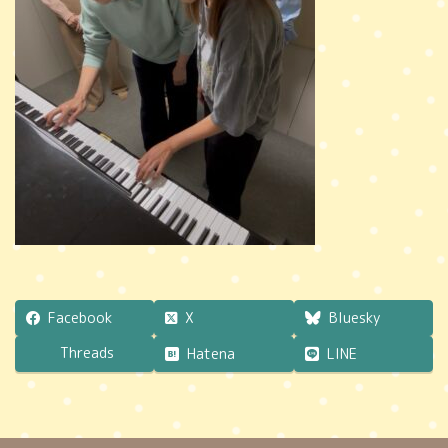
時
:
Facebook
X
Bluesky
Threads
Hatena
LINE