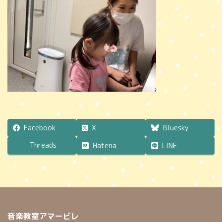
時
:
Facebook
X
Bluesky
Threads
Hatena
LINE
音楽教室アマービレ