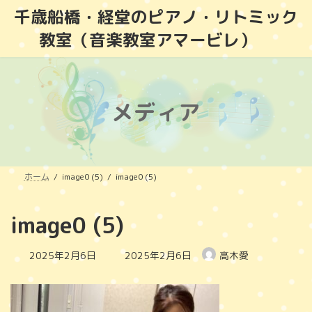
コ
ナ
千歳船橋・経堂のピアノ・リトミック
ン
ビ
教室（音楽教室アマービレ）
テ
ゲ
ン
ー
ツ
シ
へ
ョ
ス
ン
メディア
キ
に
ッ
移
プ
動
ホーム
image0 (5)
image0 (5)
image0 (5)
最
2025年2月6日
2025年2月6日
高木愛
終
更
新
日