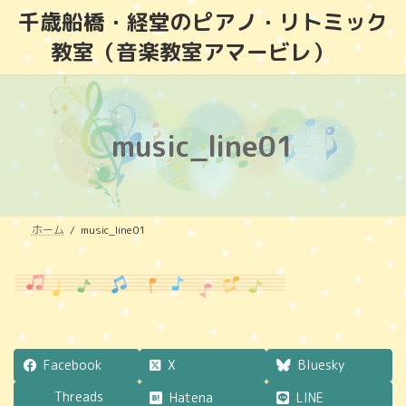
コ
ナ
千歳船橋・経堂のピアノ・リトミック
ン
ビ
教室（音楽教室アマービレ）
テ
ゲ
ン
ー
ツ
シ
へ
ョ
ス
ン
music_line01
キ
に
ッ
移
プ
動
ホーム
music_line01
Facebook
X
Bluesky
Threads
Hatena
LINE