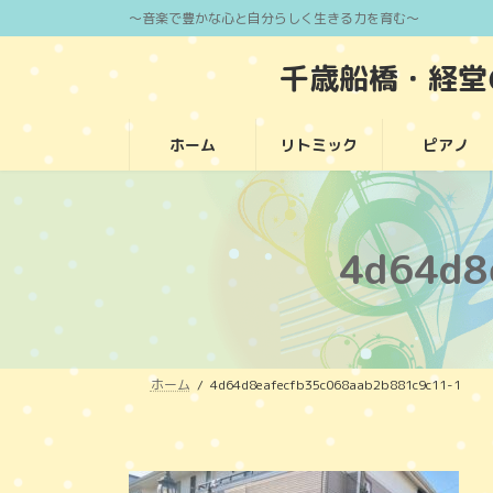
コ
ナ
～音楽で豊かな心と自分らしく生きる力を育む～
ン
ビ
千歳船橋・経
テ
ゲ
ン
ー
ツ
シ
ホーム
リトミック
ピアノ
へ
ョ
ス
ン
キ
に
ッ
移
4d64d8
プ
動
ホーム
4d64d8eafecfb35c068aab2b881c9c11-1