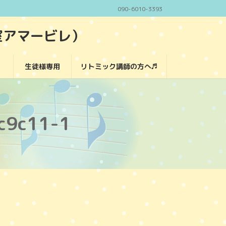
090-6010-3393
室アマービレ）
生徒様専用
リトミック講師の方へ♬
c9c11-1