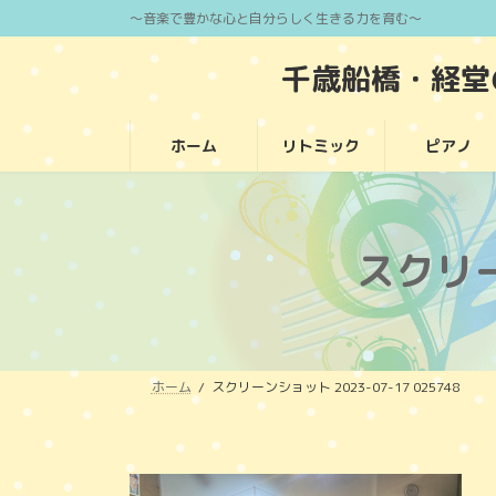
コ
ナ
～音楽で豊かな心と自分らしく生きる力を育む～
ン
ビ
千歳船橋・経
テ
ゲ
ン
ー
ツ
シ
ホーム
リトミック
ピアノ
へ
ョ
ス
ン
キ
に
ッ
移
スクリー
プ
動
ホーム
スクリーンショット 2023-07-17 025748