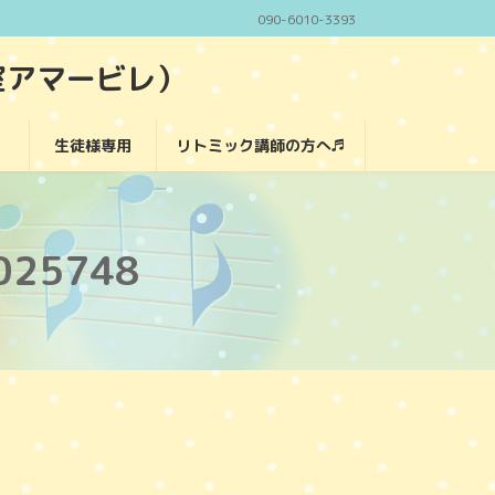
090-6010-3393
室アマービレ）
生徒様専用
リトミック講師の方へ♬
25748