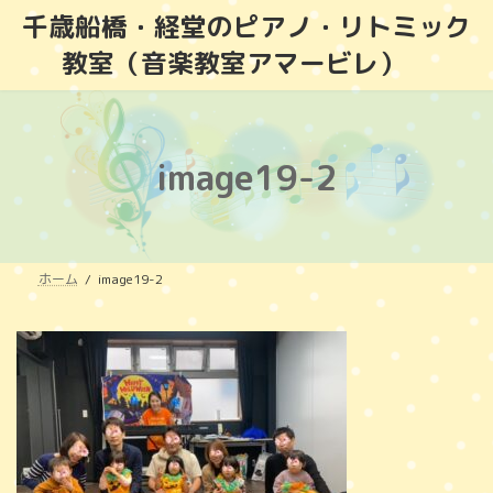
コ
ナ
千歳船橋・経堂のピアノ・リトミック
ン
ビ
教室（音楽教室アマービレ）
テ
ゲ
ン
ー
ツ
シ
へ
ョ
ス
ン
image19-2
キ
に
ッ
移
プ
動
ホーム
image19-2