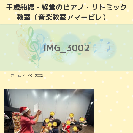
コ
ナ
千歳船橋・経堂のピアノ・リトミック
ン
ビ
教室（音楽教室アマービレ）
テ
ゲ
ン
ー
ツ
シ
へ
ョ
ス
ン
IMG_3002
キ
に
ッ
移
プ
動
ホーム
IMG_3002