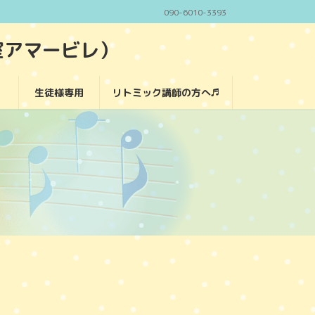
090-6010-3393
室アマービレ）
生徒様専用
リトミック講師の方へ♬