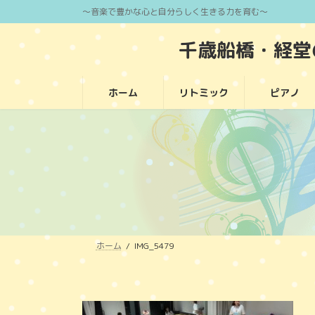
コ
ナ
～音楽で豊かな心と自分らしく生きる力を育む～
ン
ビ
千歳船橋・経
テ
ゲ
ン
ー
ツ
シ
ホーム
リトミック
ピアノ
へ
ョ
ス
ン
キ
に
ッ
移
プ
動
ホーム
IMG_5479