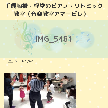
コ
ナ
千歳船橋・経堂のピアノ・リトミック
ン
ビ
教室（音楽教室アマービレ）
テ
ゲ
ン
ー
ツ
シ
へ
ョ
ス
ン
IMG_5481
キ
に
ッ
移
プ
動
ホーム
IMG_5481