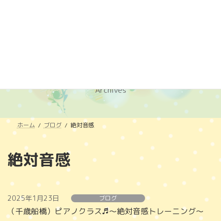
コ
ナ
千歳船橋・経堂のピアノ・リトミック
ン
ビ
教室（音楽教室アマービレ）
テ
ゲ
ン
ー
ツ
シ
へ
ョ
ブログ
ス
ン
キ
に
Archives
ッ
移
プ
動
ホーム
ブログ
絶対音感
絶対音感
2025年1月23日
ブログ
（千歳船橋）ピアノクラス♬～絶対音感トレーニング～