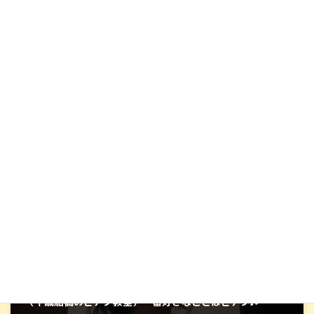
（千歳船橋・経堂のピアノ教室♬）できない！→でき
るかも！？→できた！！
2026年4月15日
ブログ
カテゴリー
バイオリン
ピアノ
ピアノ教室
上用賀
タグ
世田谷区
千歳船橋
大人
小学生
幼児
経堂
音楽教室
前の記事
（千歳船橋のピアノ教室）一番好きなことはピアノ♬